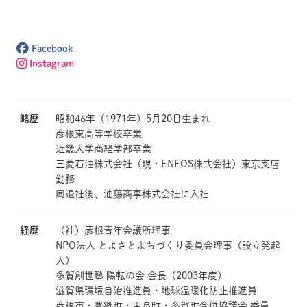
Facebook
Instagram
略歴
昭和46年（1971年）5月20日生まれ
彦根東高等学校卒業
近畿大学商経学部卒業
三菱石油株式会社（現・ENEOS株式会社）東京支店
勤務
同退社後、油藤商事株式会社に入社
経歴
（社）彦根青年会議所理事
NPO法人 とよさとまちづくり委員会理事（設立発起
人）
多賀創世塾 陽転の会 会長（2003年度）
滋賀県環境自治推進員・地球温暖化防止推進員
彦根市・豊郷町・甲良町・多賀町合併協議会 委員