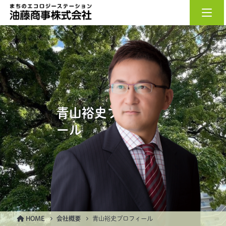
油藤商事株式会社
青山裕史プロフィ
ール
HOME
会社概要
青山裕史プロフィール