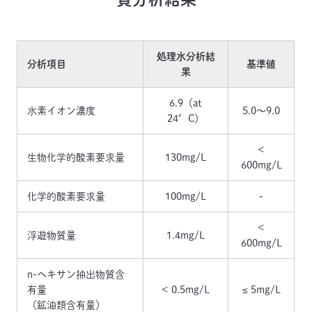
処理水分析結
分析項目
基準値
果
6.9（at
水素イオン濃度
5.0〜9.0
24°C）
<
生物化学的酸素要求量
130mg/L
600mg/L
化学的酸素要求量
100mg/L
-
<
浮遊物質量
1.4mg/L
600mg/L
n-ヘキサン抽出物質含
有量
< 0.5mg/L
≤ 5mg/L
（鉱油類含有量）