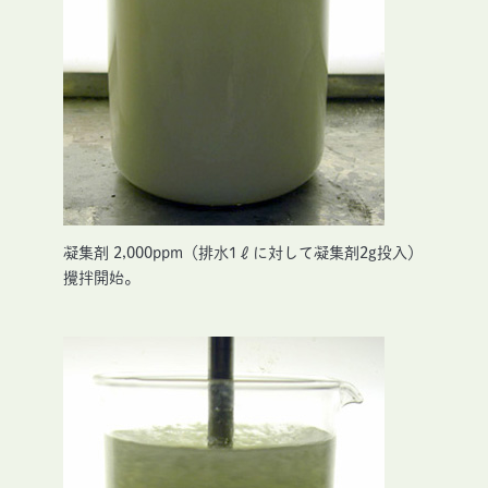
凝集剤 2,000ppm（排水1ℓに対して凝集剤2g投入）
攪拌開始。