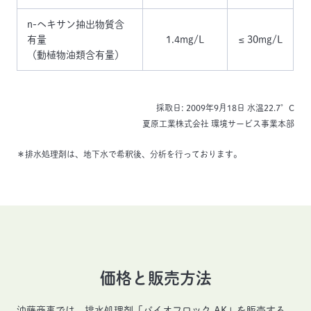
n-ヘキサン抽出物質含
有量
1.4mg/L
≤ 30mg/L
（動植物油類含有量）
採取日: 2009年9月18日 水温22.7°C
夏原工業株式会社 環境サービス事業本部
＊排水処理剤は、地下水で希釈後、分析を行っております。
価格と販売方法
油藤商事では、排水処理剤「バイオフロック AK」を販売する