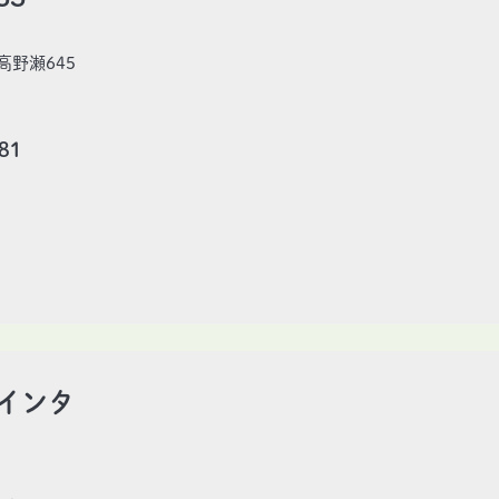
野瀬645
81
3
根インタ