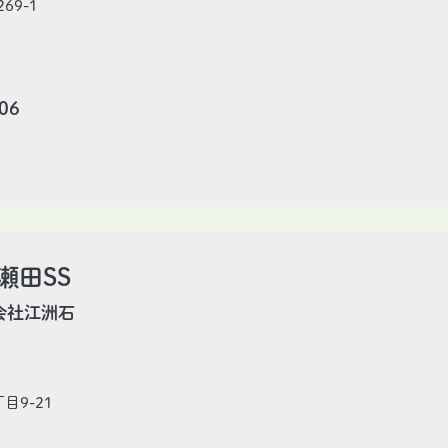
69-1
06
6
津瀬田SS
会社江洲石
目9-21