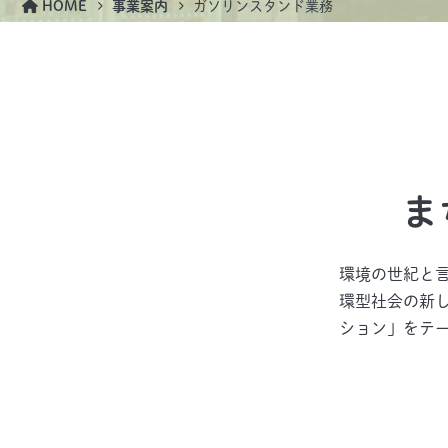
HOME
事業案内
ガソリンスタンド業務
ま
環境の世紀と
環型社会の新
ション」をテ