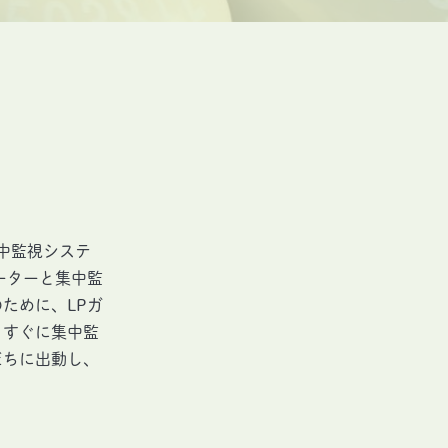
中監視システ
ーターと集中監
ために、LPガ
、すぐに集中監
だちに出動し、