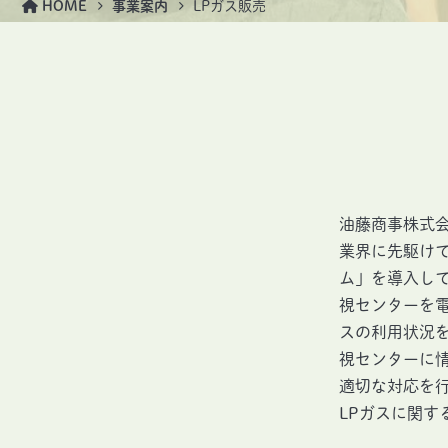
HOME
事業案内
LPガス販売
油藤商事株式会
業界に先駆けて
ム」を導入し
視センターを
スの利用状況
視センターに
適切な対応を
LPガスに関す